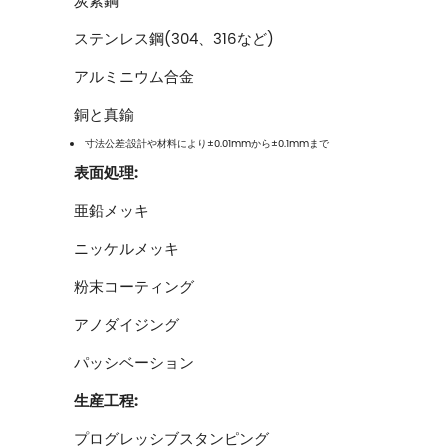
炭素鋼
ステンレス鋼(304、316など)
アルミニウム合金
銅と真鍮
寸法公差:設計や材料により±0.01mmから±0.1mmまで
表面処理:
亜鉛メッキ
ニッケルメッキ
粉末コーティング
アノダイジング
パッシベーション
生産工程:
プログレッシブスタンピング