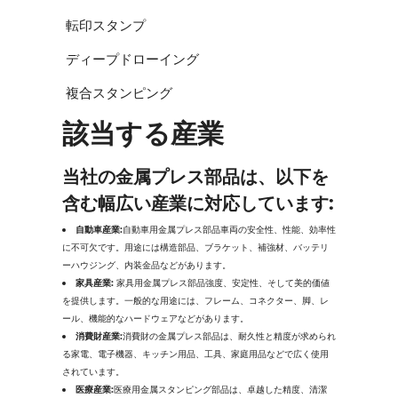
転印スタンプ
ディープドローイング
複合スタンピング
該当する産業
当社の金属プレス部品は、以下を
含む幅広い産業に対応しています:
自動車産業:
自動車用金属プレス部品
車両の安全性、性能、効率性
に不可欠です。用途には構造部品、ブラケット、補強材、バッテリ
ーハウジング、内装金品などがあります。
家具産業:
家具用金属プレス部品
強度、安定性、そして美的価値
を提供します。一般的な用途には、フレーム、コネクター、脚、レ
ール、機能的なハードウェアなどがあります。
消費財産業:
消費財の金属プレス部品は、耐久性と精度が求められ
る家電、電子機器、キッチン用品、工具、家庭用品などで広く使用
されています。
医療産業:
医療用金属スタンピング部品は、卓越した精度、清潔