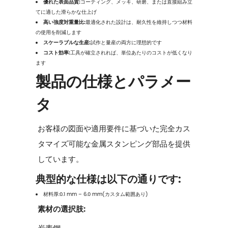
優れた表面品質:
コーティング、メッキ、研磨、または直接組み立
てに適した滑らかな仕上げ
高い強度対重量比:
最適化された設計は、耐久性を維持しつつ材料
の使用を削減します
スケーラブルな生産:
試作と量産の両方に理想的です
コスト効率:
工具が確立されれば、単位あたりのコストが低くなり
ます
製品の仕様とパラメー
タ
お客様の図面や適用要件に基づいた完全カス
タマイズ可能な金属スタンピング部品を提供
しています。
典型的な仕様は以下の通りです:
材料厚:0.1 mm – 6.0 mm(カスタム範囲あり)
素材の選択肢: