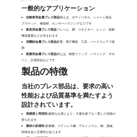
一般的なアプリケーション
自動車用金属プレス部品
例えば、ボディパネル、シャーシ部品、
ブラケット、補強材、センサーハウジングなどです
家具用金属プレス部品
フレーム、脚、コネクター、ヒンジ、装飾
構造要素などが含まれます
消費財金属プレス部品
家電、電子機器、工具、ハードウェアで使
用
医療用金属プレス部品
例えば、精密クリップ、ハウジング、サポ
ート、計器部品などです
製品の特徴
当社のプレス部品は、要求の高い
性能および品質基準を満たすよう
設計されています。
高精度と再現性:
厳密な公差により、大量生産でも一貫した性能が
得られます
素材の多様性:
炭素鋼、ステンレス鋼、アルミニウム、銅、真鍮、
特殊合金と互換性があります