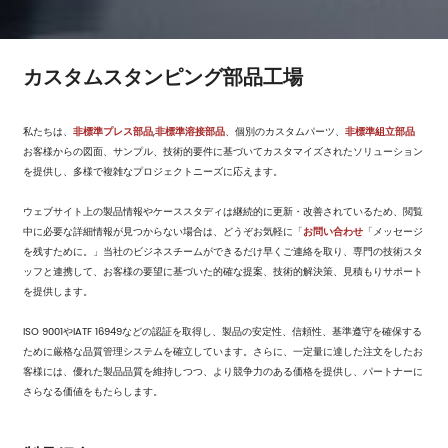
カスタムスタンピング部品工場
私たちは、
非標準プレス部品
,
非標準溶接部品
、個別のカスタムパーツ、
非標準組立部品
お客様からの図面、サンプル、技術的要件に基づいてカスタマイズされたソリューション
を提供し、多様で複雑なプロジェクトニーズに応えます。
ウェブサイト上の製品情報やケーススタディは継続的に更新・改善されているため、閲覧
中に必要な詳細情報が見つからない場合は、どうぞお気軽に「
お問い合わせ
「メッセージ
を残すために。」当社のビジネスチームができるだけ早くご連絡を取り、専門の技術スタ
ッフと連携して、お客様の要望に基づいた的確な提案、技術的解決策、見積もりサポート
を提供します。
ISO 9001やIATF 16949などの認証を取得し、製品の安定性、信頼性、基準遵守を確保する
ために厳格な品質管理システムを確立しています。さらに、一定量に達した注文をしたお
客様には、優れた製品品質を維持しつつ、より競争力のある価格を提供し、パートナーに
さらなる価値をもたらします。