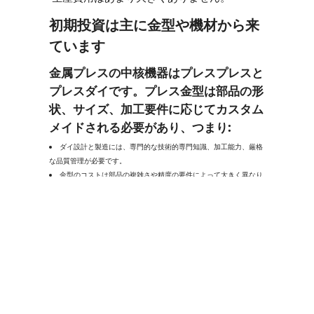
初期投資は主に金型や機材から来
ています
金属プレスの中核機器はプレスプレスと
プレスダイです。プレス金型は部品の形
状、サイズ、加工要件に応じてカスタム
メイドされる必要があり、つまり:
ダイ設計と製造には、専門的な技術的専門知識、加工能力、厳格
な品質管理が必要です。
金型のコストは部品の複雑さや精度の要件によって大きく異なり
ます。シンプルなダイは安価ですが、マルチステージ、プログレッ
シブ、複雑なダイはより高価です。
初期投資コストは、特に受注量が少なかった
り、製品設計が非常に複雑な場合に比較的高
く感じられます。
費用の最大の要素はカビです