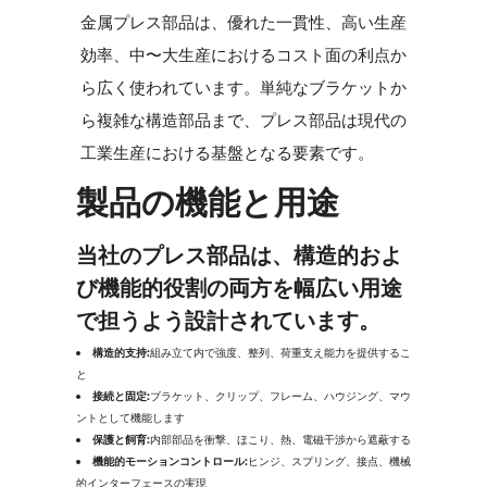
金属プレス部品は、優れた一貫性、高い生産
効率、中〜大生産におけるコスト面の利点か
ら広く使われています。単純なブラケットか
ら複雑な構造部品まで、プレス部品は現代の
工業生産における基盤となる要素です。
製品の機能と用途
当社のプレス部品は、構造的およ
び機能的役割の両方を幅広い用途
で担うよう設計されています。
構造的支持:
組み立て内で強度、整列、荷重支え能力を提供するこ
と
接続と固定:
ブラケット、クリップ、フレーム、ハウジング、マウ
ントとして機能します
保護と飼育:
内部部品を衝撃、ほこり、熱、電磁干渉から遮蔽する
機能的モーションコントロール:
ヒンジ、スプリング、接点、機械
的インターフェースの実現