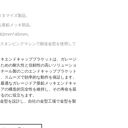
スタマイズ製品。
る亜鉛メッキ部品。
*92mm*45mm。
のスタンピングマシンで順送金型を使用して
ッキエンドキャップブラケット
は、ガレージ
るための耐久性と信頼性の高いソリューショ
スチール製のこのエンドキャップブラケット
し、スムーズで効率的な動作を保証します。
に最適なガレージドア亜鉛メッキエンドキャ
ドアの構造的完全性を維持し、その寿命を延
せるのに役立ちます。
て金型を設計し、自社の金型工場で金型を製