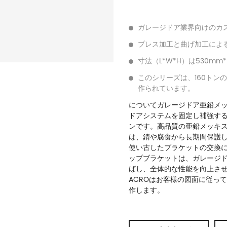
ガレージドア業界向けのカ
プレス加工と曲げ加工によ
寸法（L*W*H）は530mm
このシリーズは、160トン
作られています。
について
ガレージドア亜鉛メ
ドアシステムを固定し補強す
ンです。高品質の亜鉛メッキ
は、錆や腐食から長期間保護
使い古したブラケットの交換
ップブラケットは、ガレージ
ばし、全体的な性能を向上さ
ACROはお客様の図面に従っ
作します。