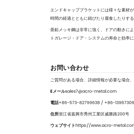
エンドキャップブラケットには様々な素材が
時間の経過とともに錆びたり腐食したりする
亜鉛メッキ鋼は非常に強く、ドアの動きによ
ト
ガレージ・ドア・システムの寿命と効率に
お問い合わせ
ご質問がある場合、詳細情報が必要な場合、
Eメール
sales7@acro-metal.com
電話
+86-573-82799638 / +86-1396730
住所
浙江省嘉興市秀州工業区威勝路200号
ウェブサイト
https://www.acro-metal.co