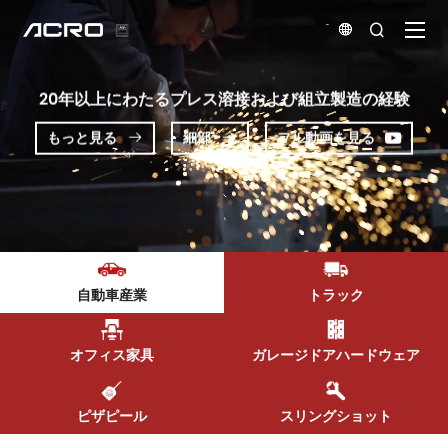


20年以上にわたるプレス溶接および組立製造の経験
もっと見る
細部
フル動画を見る


自動車産業
トラック
オフィス家具
ガレージドアハードウェア
ピザピール
スリングショット