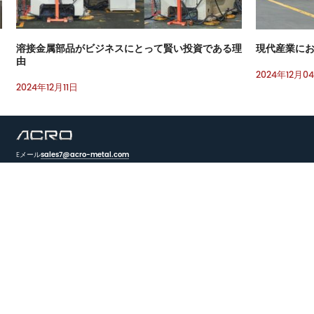
溶接金属部品がビジネスにとって賢い投資である理
現代産業に
由
2024年12月0
2024年12月11日
Eメール
sales7@acro-metal.com
電話番号
+86-13967306352
住所
No. 200、Weisheng Road、Xiuzhou工業区、嘉興市、浙江省。
メッセージをどうぞ
フィードバック
