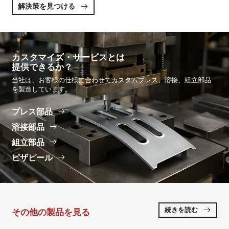
解決策を見つける

カスタマイズ・サービスとは
提供できるか？
当社は、お客様の仕様に合わせてカスタムプレス、溶接、組立部品
を製造しています。
プレス部品

溶接部品

組立部品

ピザピール

続きを読む
その他の製品を見る
