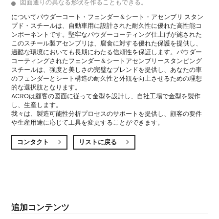
図面通りの異なる形状を作ることもできる。
について
パウダーコート・フェンダー＆シート・アセンブリ スタン
プド・スチール
は、自動車用に設計された耐久性に優れた高性能コ
ンポーネントです。堅牢なパウダーコーティング仕上げが施された
このスチール製アセンブリは、腐食に対する優れた保護を提供し、
過酷な環境においても長期にわたる信頼性を保証します。パウダー
コーティングされたフェンダー＆シートアセンブリースタンピング
スチールは、強度と美しさの完璧なブレンドを提供し、あなたの車
のフェンダーとシート構造の耐久性と外観を向上させるための理想
的な選択肢となります。
ACROは顧客の図面に従って金型を設計し、自社工場で金型を製作
し、生産します。
我々は、製造可能性分析プロセスのサポートを提供し、顧客の要件
や生産用途に応じて工具を変更することができます。
コンタクト
リストに戻る


追加コンテンツ