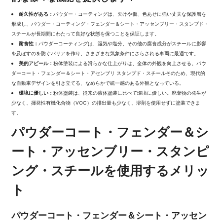
耐久性がある：
パウダー・コーティングは、欠けや傷、色あせに強い丈夫な保護層を
形成し、パウダー・コーティング・フェンダー＆シート・アッセンブリー・スタンプド・
スチールが長期間にわたって良好な状態を保つことを保証します。
耐食性：
パウダーコーティングは、湿気や塩分、その他の腐食成分がスチールに影響
を及ぼすのを防ぐバリアを作り、さまざまな気象条件にさらされる車両に最適です。
美的アピール：
粉体塗装による滑らかな仕上がりは、全体の外観を向上させる。
パウ
ダーコート・フェンダー＆シート・アセンブリ スタンプド・スチール
そのため、現代的
な自動車デザインを引き立てる、なめらかで統一感のある外観となっている。
環境に優しい：
粉体塗装は、従来の液体塗装に比べて環境に優しい。廃棄物の発生が
少なく、揮発性有機化合物（VOC）の排出量も少なく、溶剤を使用せずに塗装できま
す。
パウダーコート・フェンダー＆シ
ート・アッセンブリー・スタンピ
ング・スチールを使用するメリッ
ト
パウダーコート・フェンダー＆シート・アッセン