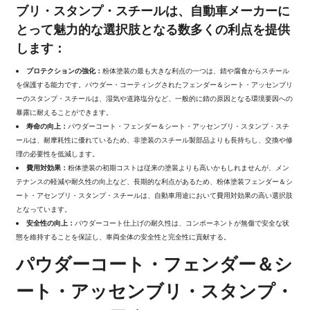
ブリ・スタンプ・スチールは、自動車メーカーに
とって魅力的な選択肢となる数多くの利点を提供
します：
プロテクションの強化：
粉体塗装の最も大きな利点の一つは、錆や腐食からスチール
を保護する能力です。パウダー・コーティングされたフェンダー＆シート・アッセンブリ
ーのスタンプ・スチールは、湿気や道路塩分など、一般的に錆の原因となる環境要因への
暴露に耐えることができます。
寿命の向上：
パウダーコート・フェンダー＆シート・アッセンブリ・スタンプ・スチ
ールは、耐摩耗性に優れているため、非塗装のスチール製部品よりも長持ちし、交換や修
理の必要性を低減します。
費用対効果：
粉体塗装の初期コストは従来の塗装よりも高いかもしれませんが、メン
テナンスの軽減や耐久性の向上など、長期的な利点があるため、粉体塗装フェンダー＆シ
ート・アセンブリ・スタンプ・スチールは、自動車用途において費用対効果の高い選択肢
となっています。
安全性の向上：
パウダーコート仕上げの耐久性は、コンポーネントが無傷で安全な状
態を維持することを保証し、車両全体の安全性と完全性に貢献する。
パウダーコート・フェンダー＆シ
ート・アッセンブリ・スタンプ・