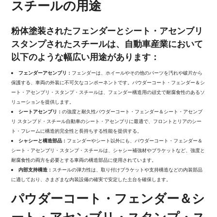
スチールの用途
粉体塗装されたフェンダーとシート・アセンブリ
スタンプされたスチールは、自動車産業において
以下のような幅広い用途があります：
フェンダーアセンブリ：
フェンダーは、ホイールやその他のパーツを汚れや破片から
保護する、車両の外装に不可欠なコンポーネントです。パウダーコート・フェンダー＆シ
ート・アセンブリ・スタンプ・スチールは、フェンダー構造用の頑丈で耐腐食性のあるソ
リューションを提供します。
シートアセンブリ：
の強度と耐久性
パウダーコート・フェンダー＆シート・アセンブ
リ スタンプド・スチール
自動車のシート・アセンブリに最適で、フロントとリアのシー
ト・フレームに構造的完全性と長持ちする性能を提供する。
シャシーと構造部品：
フェンダーやシート以外にも、パウダーコート・フェンダー＆
シート・アセンブリ・スタンプ・スチールは、シャシー補強材やブラケットなど、強度と
耐腐食性の両方を必要とする車両の構造部品に使用されています。
内部支持構造：
スチールの弾力性は、取り付けブラケットや支持構造などの内装部品
に適しており、さまざまな内装設備の確実で安定した土台を確保します。
パウダーコート・フェンダー＆シ