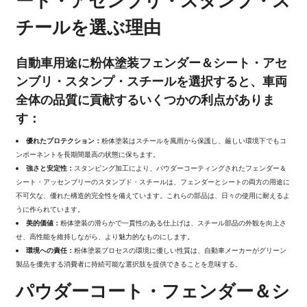
ート・アセンブリ・スタンプ・ス
チールを選ぶ理由
自動車用途に粉体塗装フェンダー＆シート・アセ
ンブリ・スタンプ・スチールを選択すると、車両
全体の品質に貢献するいくつかの利点がありま
す：
優れたプロテクション：
粉体塗装はスチールを風雨から保護し、厳しい環境下でもコ
ンポーネントを長期間最高の状態に保ちます。
強さと安定性：
スタンピング加工により、パウダーコーティングされたフェンダー＆
シート・アッセンブリーのスタンプド・スチールは、フェンダーとシートの両方の用途に
不可欠な、優れた構造的完全性を備えています。これらの部品は、日々の使用に耐えるよ
うに作られています。
美的価値：
粉体塗装の滑らかで一貫性のある仕上げは、スチール部品の外観を向上さ
せ、高性能を維持しながら、より魅力的なものにします。
環境への責任：
粉体塗装プロセスの環境に優しい性質は、自動車メーカーがグリーン
製品を優先する消費者に持続可能な選択肢を提供できることを意味する。
パウダーコート・フェンダー＆シ