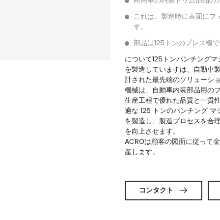
これは、製造時に表面にフ
す。
部品は125トンのプレス機
について
125トンパンチング
を製造しています
は、自動車
計された最先端のソリューショ
機械は、自動車内装部品用のブ
生産工程で優れた品質と一貫
適な 125 トンのパンチング
を製造し、製造プロセスを合
を向上させます。
ACROは顧客の図面に従って
産します。
コンタクト
