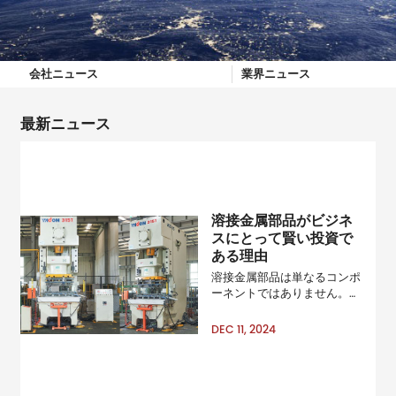
会社ニュース
業界ニュース
最新ニュース
溶接金属部品がビジネ
スにとって賢い投資で
ある理由
溶接金属部品は単なるコンポ
ーネントではありません。ア
ンプ;アンプ;mdash;これら
は、さまざまな業界における
DEC 11, 2024
信頼性が高く効率的なシステ
ムの基盤です。自動車製造か
ら産業機器まで、これらの部
品