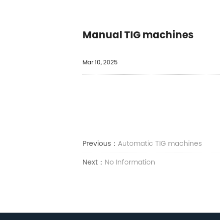
Manual TIG machines
Mar 10, 2025
Previous：
Automatic TIG machines
Next：
No Information