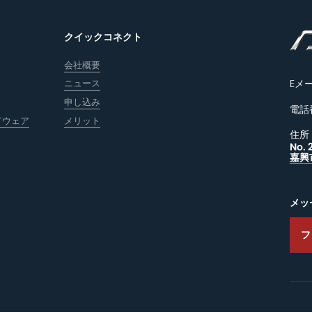
クイックコネクト
会社概要
ニュース
Eメ
申し込み
電話
ドウェア
メリット
住所
No.
嘉興
メッ
フ