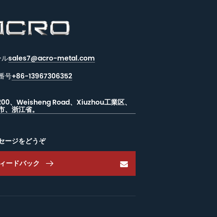
ール
sales7@acro-metal.com
番号
+86-13967306352
 200、Weisheng Road、Xiuzhou工業区、
市、浙江省。
セージをどうぞ
ィードバック
